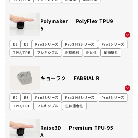
Polymaker ｜ PolyFlex TPU9
5
E2
E3
Pro2シリーズ
Pro3 HSシリーズ
Pro3シリーズ
TPU/TPE
フレキシブル
耐摩耗性
耐油性
耐衝撃性
キョーラク ｜ FABRIAL R
E2
E3
Pro2シリーズ
Pro3 HSシリーズ
Pro3シリーズ
TPU/TPE
フレキシブル
生体適合性
Raise3D ｜ Premium TPU-95
A