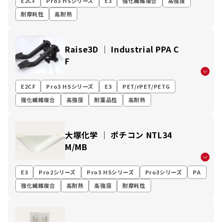
E2CF
Pro3 HSシリーズ
E3
強化繊維複合
高強度
耐摩耗性
高耐熱
Raise3D │ Industrial PPA C
F
E2CF
Pro3 HSシリーズ
E3
PET/rPET/PETG
強化繊維複合
高強度
耐薬品性
高耐熱
大塚化学 │ ポチコン NTL34
M/MB
E3
Pro2シリーズ
Pro3 HSシリーズ
Pro3シリーズ
PA
強化繊維複合
高耐熱
高強度
耐摩耗性