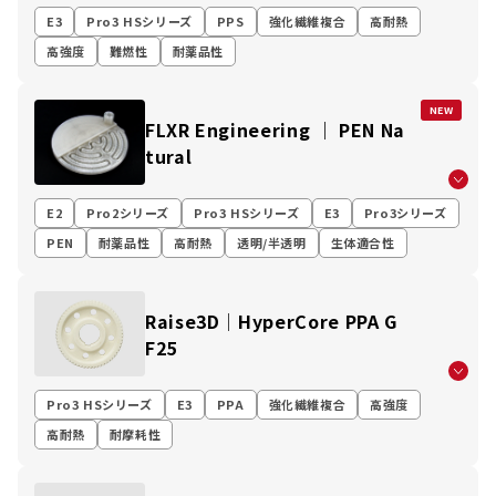
E3
Pro3 HSシリーズ
PPS
強化繊維複合
高耐熱
高強度
難燃性
耐薬品性
NEW
FLXR Engineering ｜ PEN Na
tural
E2
Pro2シリーズ
Pro3 HSシリーズ
E3
Pro3シリーズ
PEN
耐薬品性
高耐熱
透明/半透明
生体適合性
Raise3D│HyperCore PPA G
F25
Pro3 HSシリーズ
E3
PPA
強化繊維複合
高強度
高耐熱
耐摩耗性