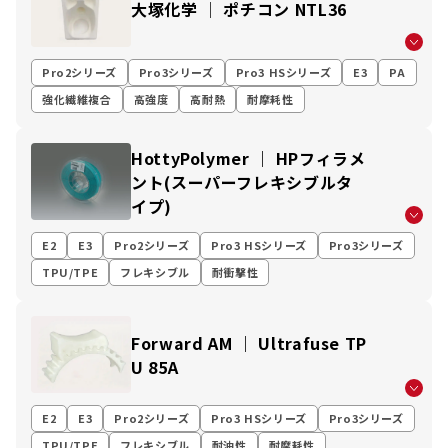
大塚化学 │ ポチコン NTL36
Pro2シリーズ
Pro3シリーズ
Pro3 HSシリーズ
E3
PA
強化繊維複合
高強度
高耐熱
耐摩耗性
HottyPolymer ｜ HPフィラメ
ント(スーパーフレキシブルタ
イプ)
E2
E3
Pro2シリーズ
Pro3 HSシリーズ
Pro3シリーズ
TPU/TPE
フレキシブル
耐衝撃性
Forward AM ｜ Ultrafuse TP
U 85A
E2
E3
Pro2シリーズ
Pro3 HSシリーズ
Pro3シリーズ
TPU/TPE
フレキシブル
耐油性
耐摩耗性