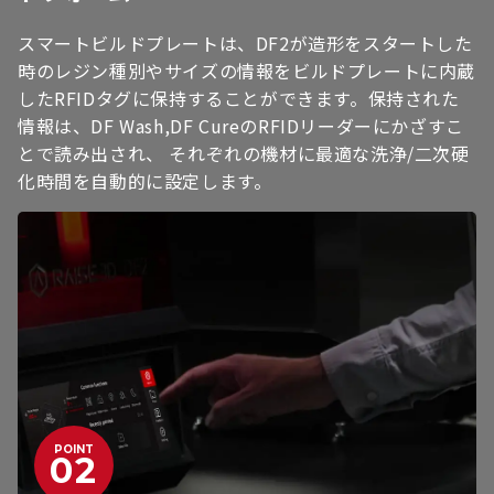
スマートビルドプレートは、DF2が造形をスタートした
時のレジン種別やサイズの情報をビルドプレートに内蔵
したRFIDタグに保持することができます。保持された
情報は、DF Wash,DF CureのRFIDリーダーにかざすこ
とで読み出され、 それぞれの機材に最適な洗浄/二次硬
化時間を自動的に設定します。
POINT