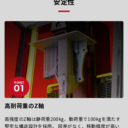
安定性
POINT
高耐荷重のZ軸
高強度のZ軸は静荷重200kg、動荷重で100kgを満たす
堅牢な構造設計を採用。 段差がなく、移動精度が高い