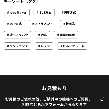
キーワード（タグ）
ideaMaker
SLS方式
FFF方式
DLP方式
フィラメント
新商品
造形ノウハウ
治具
業務効率化
メンテナンス
レジン
ビルドプレート
お見積もり
お見積のご依頼の他、ご検討中の機種へのご質問、 ご
相談なども以下フォームから承ります