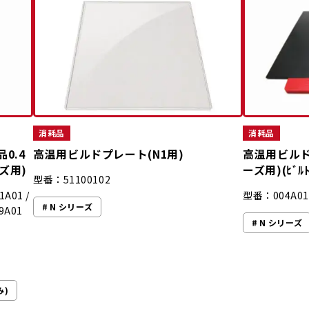
消耗品
消耗品
品0.4
高温用ビルドプレート(N1用)
高温用ビルドプ
ーズ用)
ーズ用)(ﾋﾞﾙ
型番：51100102
A01 /
型番：004A0
N シリーズ
9A01
N シリーズ
み)