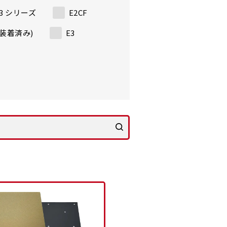
o3 シリーズ
E2CF
it装着済み)
E3