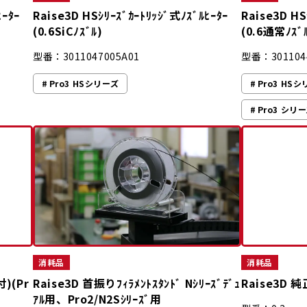
ﾋｰﾀｰ
Raise3D HSｼﾘｰｽﾞｶｰﾄﾘｯｼﾞ式ﾉｽﾞﾙﾋｰﾀｰ
Raise3D HS
(0.6SiCﾉｽﾞﾙ)
(0.6通常ﾉｽﾞ
型番：3011047005A01
型番：301104
Pro3 HSシリーズ
Pro3 HS
Pro3 シリー
消耗品
消耗品
付)(Pr
Raise3D 首振りﾌｨﾗﾒﾝﾄｽﾀﾝﾄﾞ Nｼﾘｰｽﾞﾃﾞｭ
Raise3D
ｱﾙ用、Pro2/N2Sｼﾘｰｽﾞ用