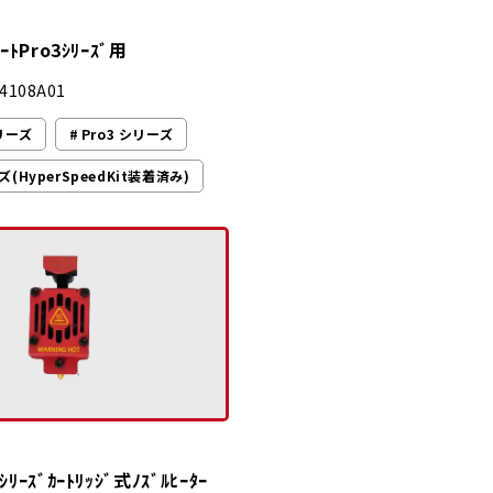
ﾚｰﾄPro3ｼﾘｰｽﾞ用
4108A01
シリーズ
Pro3 シリーズ
ズ(HyperSpeedKit装着済み)
ｼﾘｰｽﾞｶｰﾄﾘｯｼﾞ式ﾉｽﾞﾙﾋｰﾀｰ