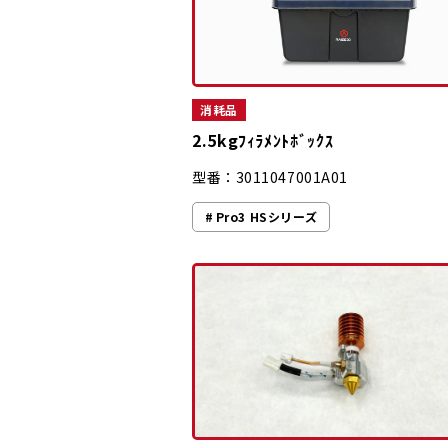
消耗品
2.5kgﾌｨﾗﾒﾝﾄﾎﾞｯｸｽ
型番：3011047001A01
Pro3 HSシリーズ