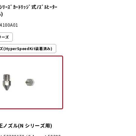
ｼﾘｰｽﾞｶｰﾄﾘｯｼﾞ式ﾉｽﾞﾙﾋｰﾀｰ
ﾙ)
4100A01
シリーズ
ズ(HyperSpeedKit装着済み)
 純正ノズル(N シリーズ用)