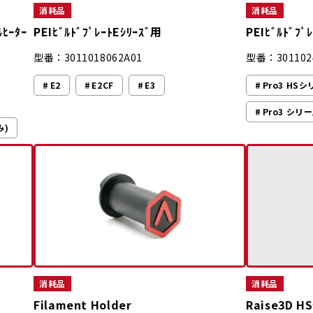
消耗品
消耗品
ﾋｰﾀｰ
PEIﾋﾞﾙﾄﾞﾌﾟﾚｰﾄEｼﾘｰｽﾞ用
PEIﾋﾞﾙﾄﾞﾌﾟ
型番：3011018062A01
型番：301102
E2
E2CF
E3
Pro3 HS
Pro3 シリー
み)
消耗品
消耗品
Filament Holder
Raise3D HS