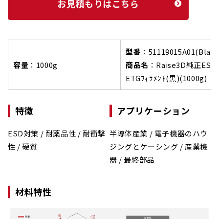
お見積もりはこちら
型番
：
51119015A01(Black
容量
：
1000g
商品名
：
Raise3D純正ESD 
ETGﾌｨﾗﾒﾝﾄ(黒)(1000g)
特徴
アプリケーション
ESD対策 /
耐薬品性 /
耐衝撃
半導体産業 /
電子機器のハウ
性 /
硬質
ジングとケーシング /
産業機
器 /
最終部品
材料特性