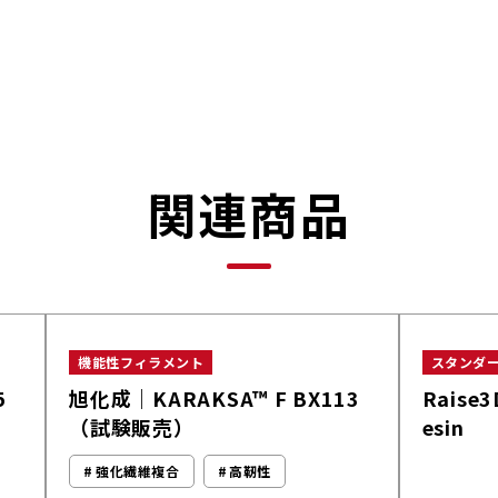
関連商品
機能性フィラメント
スタンダ
5
旭化成｜KARAKSA™ F BX113
Raise3
（試験販売）
esin
強化繊維複合
高靭性