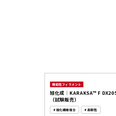
機能性フィラメント
旭化成｜KARAKSA™ F DX20
（試験販売）
強化繊維複合
高靭性