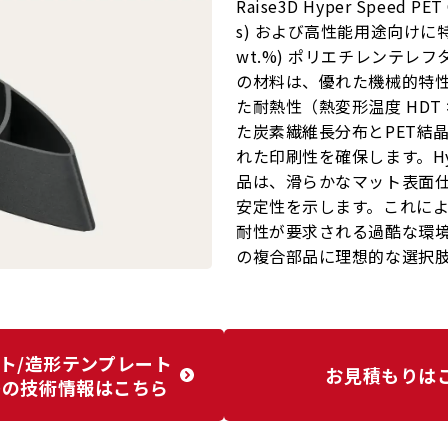
Raise3D Hyper Speed PE
s) および高性能用途向けに
wt.%) ポリエチレンテレフ
の材料は、優れた機械的特性（弾
た耐熱性（熱変形温度 HDT 
た炭素繊維長分布とPET結
れた印刷性を確保します。Hype
品は、滑らかなマット表面
安定性を示します。これに
耐性が要求される過酷な環
の複合部品に理想的な選択
ト/造形テンプレート
お見積もりは
等の技術情報はこちら