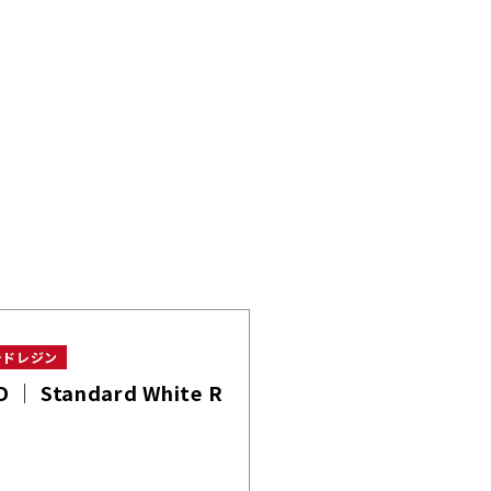
ードレジン
D │ Standard White R