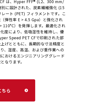
T CF は、Hyper FFF® (L2、300 mm/
特別に設計された、炭素繊維強化 (15
タレート (PET) フィラメントです。こ
性率 E > 4.5 Gpa）と強化され
> 110°C）を発揮します。最適化され
晶化度により、低吸湿性を維持し、優
r Speed PET CFで印刷された部
仕上げとともに、長期的な寸法精度と
より、湿度、高温、および重作業への
境におけるエンジニアリンググレード
肢となります。
こちら