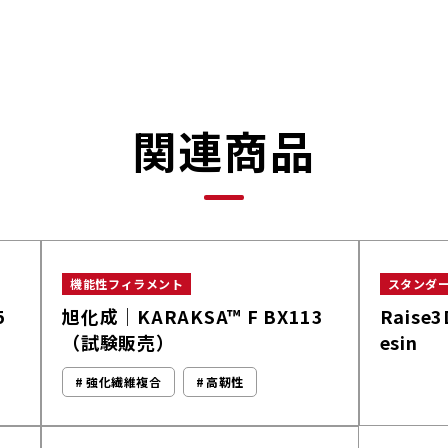
関連商品
機能性フィラメント
スタンダ
5
旭化成｜KARAKSA™ F BX113
Raise3
（試験販売）
esin
強化繊維複合
高靭性