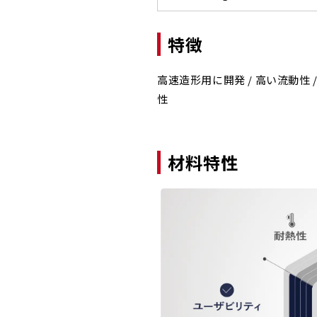
特徴
高速造形用に開発 / 高い流動性 /
性
材料特性