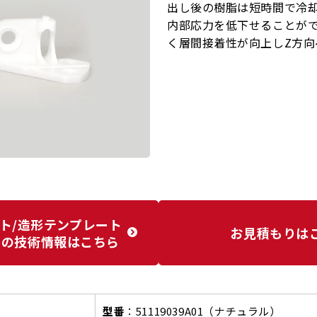
出し後の樹脂は短時間で冷
内部応力を低下せることが
く層間接着性が向上しZ方
ト/造形テンプレート
お見積もりは
等の技術情報はこちら
型番
：51119039A01（ナチュラル）