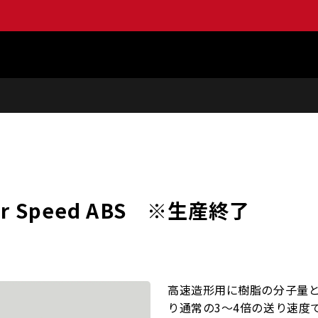
er Speed ABS ※生産終了
高速造形用に樹脂の分子量と
り通常の3～4倍の送り速度