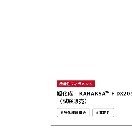
機能性フィラメント
旭化成｜KARAKSA™ F DX20
（試験販売）
強化繊維複合
高靭性