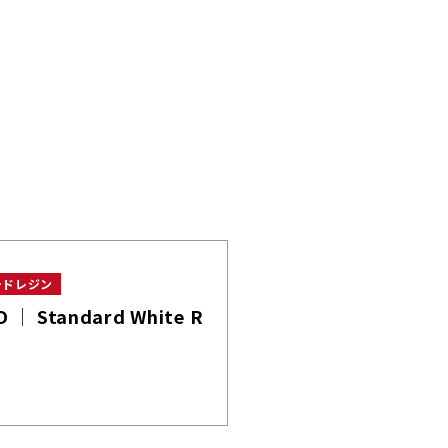
ードレジン
D │ Standard White R