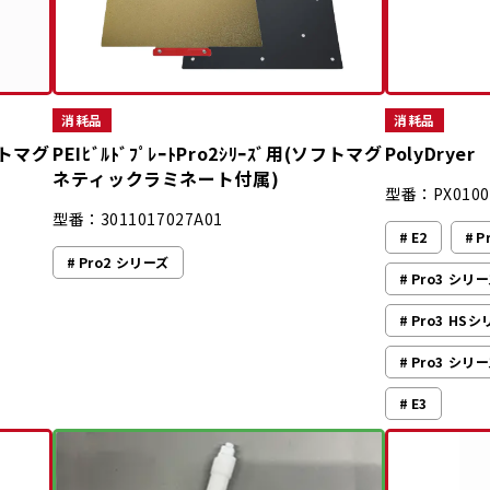
消耗品
消耗品
ソフトマグ
PEIﾋﾞﾙﾄﾞﾌﾟﾚｰﾄPro2ｼﾘｰｽﾞ用(ソフトマグ
PolyDryer
ネティックラミネート付属)
型番：PX0100
型番：3011017027A01
E2
P
Pro2 シリーズ
Pro3 シリ
Pro3 HS
Pro3 シリー
E3