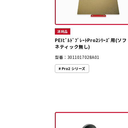
消耗品
PEIﾋﾞﾙﾄﾞﾌﾟﾚｰﾄPro2ｼﾘｰｽﾞ用(
ネティック無し)
型番：3011017028A01
Pro2 シリーズ