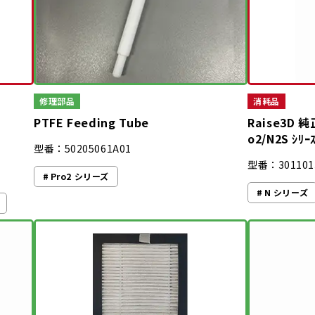
修理部品
消耗品
PTFE Feeding Tube
Raise3D 純
o2/N2S ｼﾘｰ
型番：50205061A01
型番：301101
Pro2 シリーズ
N シリーズ