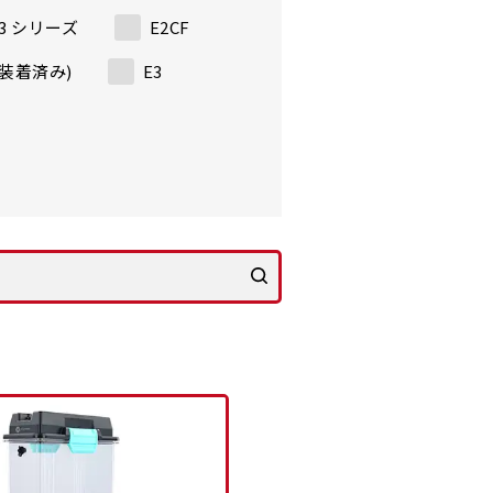
o3 シリーズ
E2CF
it装着済み)
E3