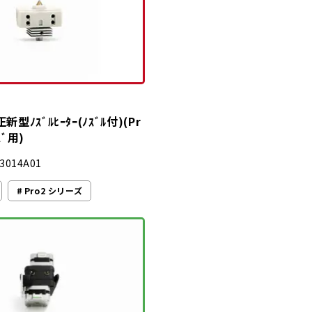
正新型ﾉｽﾞﾙﾋｰﾀｰ(ﾉｽﾞﾙ付)(Pr
ｽﾞ用)
3014A01
Pro2 シリーズ