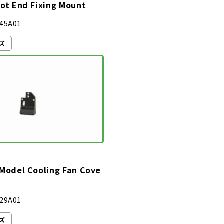
Hot End Fixing Mount
45A01
ーズ
 Model Cooling Fan Cove
29A01
ーズ