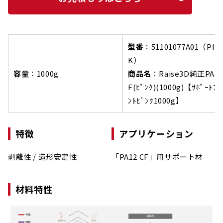
型番
：51101077A01（PIN
K）
容量
：1000g
商品名
：
Raise3D純正PA 1
F(ﾋﾟﾝｸ)(1000g)【ｻﾎﾟｰﾄﾌｨ
ﾝﾄﾋﾟﾝｸ1000g】
特徴
アプリケーション
剥離性 / 造形安定性
「PA12 CF」用サポート材
材料特性