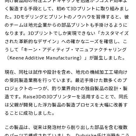
向け製品用の特注エンドキャップを迅速かつコスト効率よ
く製造する手段として、初めて3Dプリントに取り組みまし
た。3Dモデリングとプリントのノウハウを習得すると、彼
のチームは地元企業からの部品プリントも手掛けるように
なります。3Dプリントでしか実現できない「カスタマイズ
された革新的なデザイン」への確かなニーズを確信し、こ
うして「キーン・アディティブ・マニュファクチャリング
（Keene Additive Manufacturing）」が誕生しました。
現在、同社は試作や設計を含め、地元の機械加工工場向け
の受託製造業務を行っています。最近手掛けた数多くのプ
ロジェクトの一つが、釣り業界向けの独自製品の設計・製
造です。Raise3Dの3Dプリンターを活用することで、同氏
は父親が開発した浮力製品の製造プロセスを大幅に改善す
ることに成功しました。
この製品は、従来は発泡材から削り出した部品を含む複数
のパーツで構成されていました。Dubriske氏は当時をこう