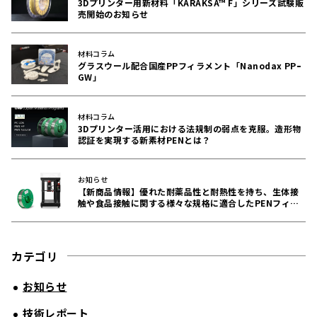
3Dプリンター用新材料「KARAKSA™ F」シリーズ試験販
売開始のお知らせ
材料コラム
グラスウール配合国産PPフィラメント「Nanodax PPｰ
GW」
材料コラム
3Dプリンター活用における法規制の弱点を克服。造形物
認証を実現する新素材PENとは？
お知らせ
【新商品情報】優れた耐薬品性と耐熱性を持ち、生体接
触や食品接触に関する様々な規格に適合したPENフィラ
メントをリリース！
カテゴリ
お知らせ
技術レポート