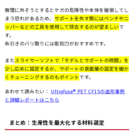
無理に外そうとするとケガの危険性や本体を破損してし
まう恐れがあるため、
サポートを外す際にはペンチやニ
ッパーなどの工具を使用して除去するのが望ましい
で
す。
糸引きのバリ取りには彫刻刀がおすすめです。
また
スライサーソフトで「モデルとサポートの隙間」を
少し広めに設定するか、サポートの表面層の設定を細か
くチューニングするのもポイント
です。
あわせて読みたい：
Ultrafuse® PET CF15の造形事例
と詳細レポートはこちら
まとめ：生産性を最大化する材料選定