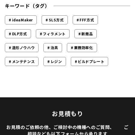
キーワード（タグ）
ideaMaker
SLS方式
FFF方式
DLP方式
フィラメント
新商品
造形ノウハウ
治具
業務効率化
メンテナンス
レジン
ビルドプレート
お見積もり
お見積のご依頼の他、ご検討中の機種へのご質問、 ご
相談なども以下フォームから承ります