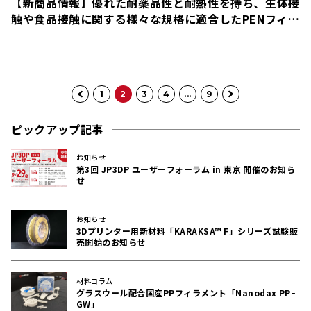
【新商品情報】優れた耐薬品性と耐熱性を持ち、生体接
触や食品接触に関する様々な規格に適合したPENフィラ
メントをリリース！
1
2
3
4
...
9
ピックアップ記事
お知らせ
第3回 JP3DP ユーザーフォーラム in 東京 開催のお知ら
せ
お知らせ
3Dプリンター用新材料「KARAKSA™ F」シリーズ試験販
売開始のお知らせ
材料コラム
グラスウール配合国産PPフィラメント「Nanodax PPｰ
GW」